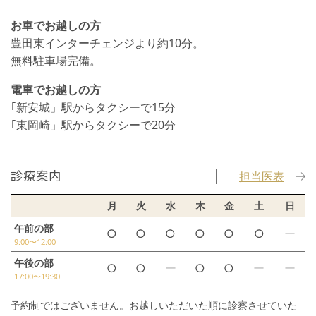
お車でお越しの方
豊田東インターチェンジより約10分。
無料駐車場完備。
電車でお越しの方
｢新安城」駅からタクシーで15分
｢東岡崎」駅からタクシーで20分
診療案内
担当医表
月
火
水
木
金
土
日
午前の部
○
○
○
○
○
○
ー
9:00〜12:00
午後の部
○
○
ー
○
○
ー
ー
17:00〜19:30
予約制ではございません。お越しいただいた順に診察させていた