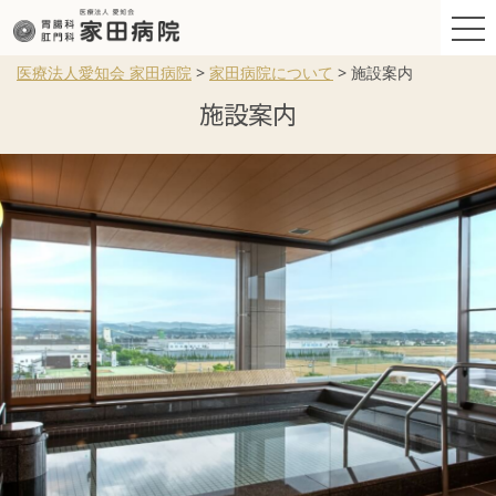
医療法人愛知会 家田病院
>
家田病院について
>
施設案内
施設案内